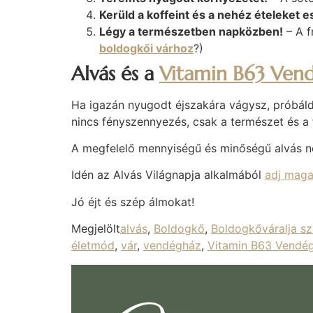
Kerüld a koffeint és a nehéz ételeket e
Légy a természetben napközben!
– A f
boldogkői várhoz
?)
Alvás és a
Vitamin B63 Ven
Ha igazán nyugodt éjszakára vágysz, próbáld 
nincs fényszennyezés, csak a természet és a fr
A megfelelő mennyiségű és minőségű alvás ne
Idén az Alvás Világnapja alkalmából
adj maga
Jó éjt és szép álmokat!
Megjelölt
alvás
,
Boldogkő
,
Boldogkőváralja sz
életmód
,
vár
,
vendégház
,
Vitamin B63 Vendé