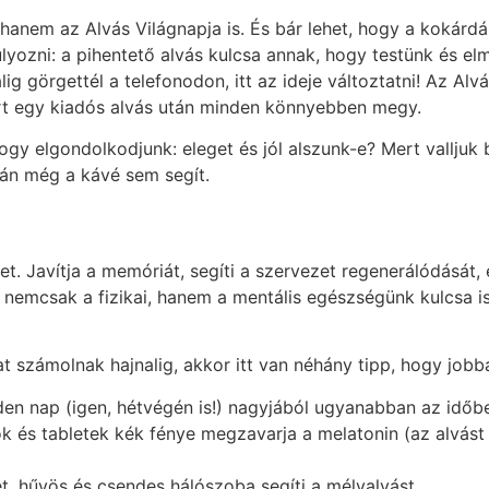
hanem az Alvás Világnapja is. És bár lehet, hogy a kokár
yozni: a pihentető alvás kulcsa annak, hogy testünk és el
ig görgettél a telefonodon, itt az ideje változtatni! Az Al
rt egy kiadós alvás után minden könnyebben megy.
hogy elgondolkodjunk: eleget és jól alszunk-e? Mert valljuk
tán még a kávé sem segít.
t. Javítja a memóriát, segíti a szervezet regenerálódását,
s nemcsak a fizikai, hanem a mentális egészségünk kulcsa i
at számolnak hajnalig, akkor itt van néhány tipp, hogy jobb
en nap (igen, hétvégén is!) nagyjából ugyanabban az időben
k és tabletek kék fénye megzavarja a melatonin (az alvást
t, hűvös és csendes hálószoba segíti a mélyalvást.