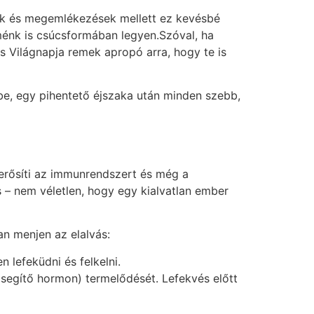
dák és megemlékezések mellett ez kevésbé
ménk is csúcsformában legyen.Szóval, ha
vás Világnapja remek apropó arra, hogy te is
 be, egy pihentető éjszaka után minden szebb,
 erősíti az immunrendszert és még a
s – nem véletlen, hogy egy kialvatlan ember
an menjen az elalvás:
 lefeküdni és felkelni.
 segítő hormon) termelődését. Lefekvés előtt