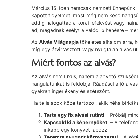
Március 15. idén nemcsak nemzeti ünnepünk, 
kapott figyelmet, most még nem késő hangsúl
eddig halogattad a korai lefekvést vagy hajnal
adj magadnak esélyt a valódi pihenésre – me
Az
Alvás Világnapja
tökéletes alkalom arra, 
míg egy átvirrasztott vagy nyugtalan alvás u
Miért fontos az alvás?
Az alvás nem luxus, hanem alapvető szükségle
hangulatunkat is feldobja. Ráadásul a jó alvá
gyakran ingerlékeny és szétszórt.
Ha te is azok közé tartozol, akik néha birkák
Tarts egy fix alvási rutint!
– Próbálj mind
Kapcsold ki a képernyőket!
– A telefono
inkább egy könyvet lapozz!
Teremts nyugodt környezetet!
– A söté