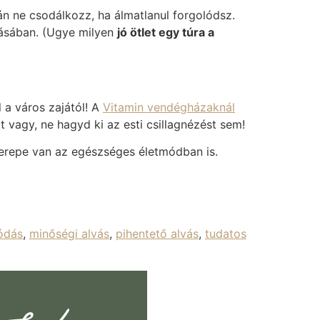
án ne csodálkozz, ha álmatlanul forgolódsz.
ításában. (Ugye milyen
jó ötlet egy túra a
 a város zajától! A
Vitamin vendégházaknál
tt vagy, ne hagyd ki az esti csillagnézést sem!
zerepe van az egészséges életmódban is.
ódás
,
minőségi alvás
,
pihentető alvás
,
tudatos