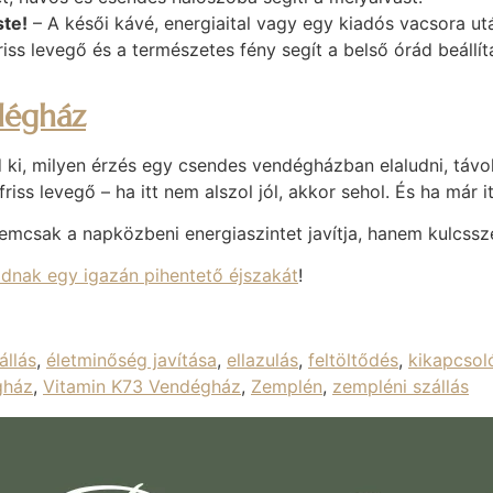
ste!
– A késői kávé, energiaital vagy egy kiadós vacsora ut
riss levegő és a természetes fény segít a belső órád beáll
dégház
ki, milyen érzés egy csendes vendégházban elaludni, távol
iss levegő – ha itt nem alszol jól, akkor sehol. És ha már i
mcsak a napközbeni energiaszintet javítja, hanem kulcss
dnak egy igazán pihentető éjszakát
!
állás
,
életminőség javítása
,
ellazulás
,
feltöltődés
,
kikapcsol
gház
,
Vitamin K73 Vendégház
,
Zemplén
,
zempléni szállás