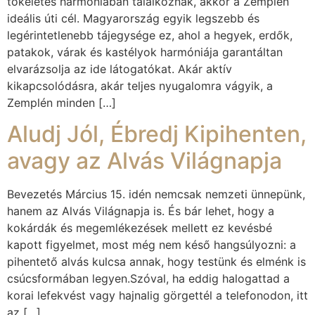
tökéletes harmóniában találkoznak, akkor a Zemplén
ideális úti cél. Magyarország egyik legszebb és
legérintetlenebb tájegysége ez, ahol a hegyek, erdők,
patakok, várak és kastélyok harmóniája garantáltan
elvarázsolja az ide látogatókat. Akár aktív
kikapcsolódásra, akár teljes nyugalomra vágyik, a
Zemplén minden […]
Aludj Jól, Ébredj Kipihenten,
avagy az Alvás Világnapja
Bevezetés Március 15. idén nemcsak nemzeti ünnepünk,
hanem az Alvás Világnapja is. És bár lehet, hogy a
kokárdák és megemlékezések mellett ez kevésbé
kapott figyelmet, most még nem késő hangsúlyozni: a
pihentető alvás kulcsa annak, hogy testünk és elménk is
csúcsformában legyen.Szóval, ha eddig halogattad a
korai lefekvést vagy hajnalig görgettél a telefonodon, itt
az […]