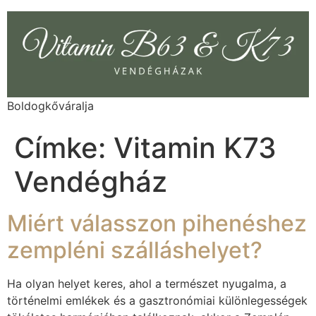
Boldogkőváralja
Címke:
Vitamin K73
Vendégház
Miért válasszon pihenéshez
zempléni szálláshelyet?
Ha olyan helyet keres, ahol a természet nyugalma, a
történelmi emlékek és a gasztronómiai különlegességek