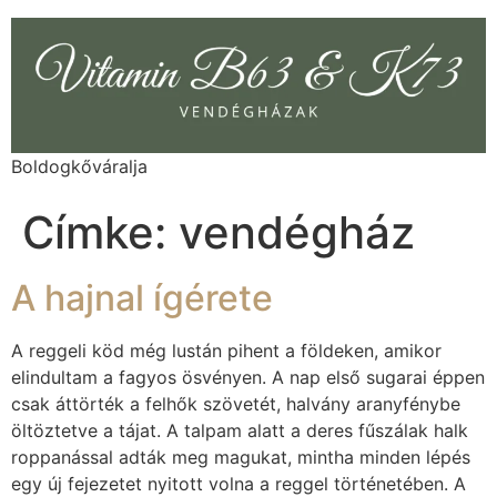
Boldogkőváralja
Címke:
vendégház
A hajnal ígérete
A reggeli köd még lustán pihent a földeken, amikor
elindultam a fagyos ösvényen. A nap első sugarai éppen
csak áttörték a felhők szövetét, halvány aranyfénybe
öltöztetve a tájat. A talpam alatt a deres fűszálak halk
roppanással adták meg magukat, mintha minden lépés
egy új fejezetet nyitott volna a reggel történetében. A