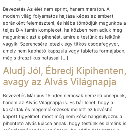
Bevezetés Az élet nem sprint, hanem maraton. A
modern világ folyamatos hajtása képes az embert
apránként felemészteni, és hiába tömödjük magunkba a
teljes B-vitamin komplexet, ha közben nem adjuk meg
magunknak azt a pihenést, amire a testünk és lelkünk
vágyik. Szerencsére létezik egy titkos csodafegyver,
amely nem kapható kapszula vagy tabletta formájában,
mégis drasztikus hatással […]
Aludj Jól, Ébredj Kipihenten,
avagy az Alvás Világnapja
Bevezetés Március 15. idén nemcsak nemzeti ünnepünk,
hanem az Alvás Világnapja is. És bár lehet, hogy a
kokárdák és megemlékezések mellett ez kevésbé
kapott figyelmet, most még nem késő hangsúlyozni: a
pihentető alvás kulcsa annak, hogy testünk és elménk is