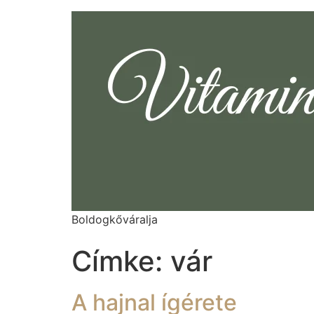
Boldogkőváralja
Címke:
vár
A hajnal ígérete