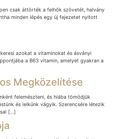
pen csak áttörték a felhők szövetét, halvány
tha minden lépés egy új fejezetet nyitott
keresi azokat a vitaminokat és ásványi
zéppontjába a B63 vitamin, amelyet gyakran a
yos Megközelítése
nként felemészteni, és hiába tömödjük
tünk és lelkünk vágyik. Szerencsére létezik
sal […]
pja