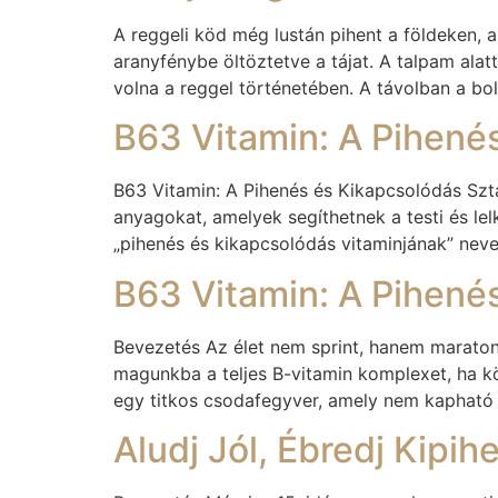
A reggeli köd még lustán pihent a földeken, 
aranyfénybe öltöztetve a tájat. A talpam ala
volna a reggel történetében. A távolban a bo
B63 Vitamin: A Pihené
B63 Vitamin: A Pihenés és Kikapcsolódás Szt
anyagokat, amelyek segíthetnek a testi és le
„pihenés és kikapcsolódás vitaminjának” neve
B63 Vitamin: A Pihen
Bevezetés Az élet nem sprint, hanem maraton
magunkba a teljes B-vitamin komplexet, ha k
egy titkos csodafegyver, amely nem kapható 
Aludj Jól, Ébredj Kipih