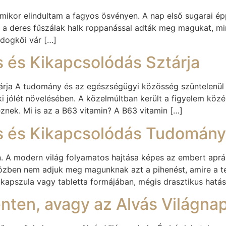
amikor elindultam a fagyos ösvényen. A nap első sugarai ép
tt a deres fűszálak halk roppanással adták meg magukat, min
ldogkői vár […]
s és Kikapcsolódás Sztárja
árja A tudomány és az egészségügyi közösség szüntelenül 
lki jólét növelésében. A közelmúltban került a figyelem kö
znek. Mi is az a B63 vitamin? A B63 vitamin […]
és és Kikapcsolódás Tudomán
. A modern világ folyamatos hajtása képes az embert aprá
özben nem adjuk meg magunknak azt a pihenést, amire a tes
kapszula vagy tabletta formájában, mégis drasztikus hatás
enten, avagy az Alvás Világna