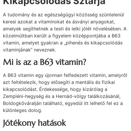
Kikapcsolódás Sztárja
A tudomány és az egészségügyi közösség szüntelenül
keresi azokat a vitaminokat és ásványi anyagokat,
amelyek segíthetnek a testi és lelki jólét növelésében. A
közelmúltban került a figyelem középpontjába a B63
vitamin, amelyet gyakran a „pihenés és kikapcsolódás
vitaminjának” neveznek.
Mi is az a B63 vitamin?
A B63 vitamin egy újonnan felfedezett vitamin, amelyről
azt feltételezik, hogy elősegíti a mentális és fizikai
kikapcsolódást. Érdekessége, hogy kizárólag a
Zempléni-hegység és a Hernád-völgy találkozásánál,
Boldogkőváralján található, egyedül itt lelhető fel ez a
különleges dolog.
Jótékony hatások