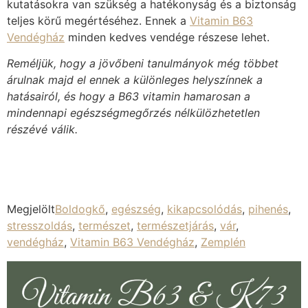
kutatásokra van szükség a hatékonyság és a biztonság
teljes körű megértéséhez. Ennek a
Vitamin B63
Vendégház
minden kedves vendége részese lehet.
Reméljük, hogy a jövőbeni tanulmányok még többet
árulnak majd el ennek a különleges helyszínnek a
hatásairól, és hogy a B63 vitamin hamarosan a
mindennapi egészségmegőrzés nélkülözhetetlen
részévé válik.
Megjelölt
Boldogkő
,
egészség
,
kikapcsolódás
,
pihenés
,
stresszoldás
,
természet
,
természetjárás
,
vár
,
vendégház
,
Vitamin B63 Vendégház
,
Zemplén