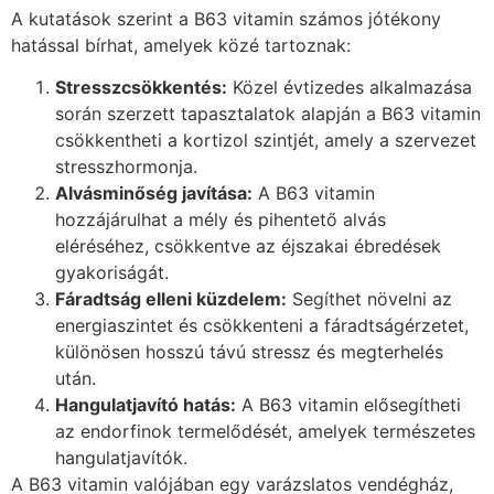
A kutatások szerint a B63 vitamin számos jótékony
hatással bírhat, amelyek közé tartoznak:
Stresszcsökkentés:
Közel évtizedes alkalmazása
során szerzett tapasztalatok alapján a B63 vitamin
csökkentheti a kortizol szintjét, amely a szervezet
stresszhormonja.
Alvásminőség javítása:
A B63 vitamin
hozzájárulhat a mély és pihentető alvás
eléréséhez, csökkentve az éjszakai ébredések
gyakoriságát.
Fáradtság elleni küzdelem:
Segíthet növelni az
energiaszintet és csökkenteni a fáradtságérzetet,
különösen hosszú távú stressz és megterhelés
után.
Hangulatjavító hatás:
A B63 vitamin elősegítheti
az endorfinok termelődését, amelyek természetes
hangulatjavítók.
A B63 vitamin valójában egy varázslatos vendégház,