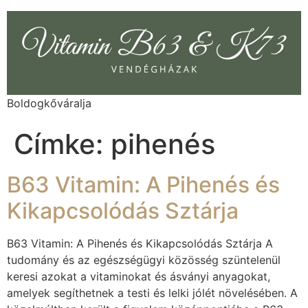
Boldogkőváralja
Címke:
pihenés
B63 Vitamin: A Pihenés és
Kikapcsolódás Sztárja
B63 Vitamin: A Pihenés és Kikapcsolódás Sztárja A
tudomány és az egészségügyi közösség szüntelenül
keresi azokat a vitaminokat és ásványi anyagokat,
amelyek segíthetnek a testi és lelki jólét növelésében. A