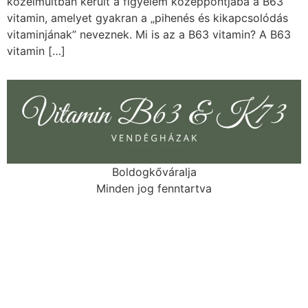
közelmúltban került a figyelem középpontjába a B63
vitamin, amelyet gyakran a „pihenés és kikapcsolódás
vitaminjának” neveznek. Mi is az a B63 vitamin? A B63
vitamin […]
Boldogkőváralja
Minden jog fenntartva