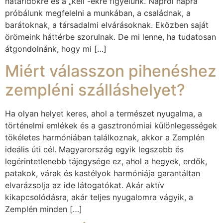
határidőkre és a „kell”-ekre figyelünk. Napról napra
próbálunk megfelelni a munkában, a családnak, a
barátoknak, a társadalmi elvárásoknak. Eközben saját
örömeink háttérbe szorulnak. De mi lenne, ha tudatosan
átgondolnánk, hogy mi […]
Miért válasszon pihenéshez
zempléni szálláshelyet?
Ha olyan helyet keres, ahol a természet nyugalma, a
történelmi emlékek és a gasztronómiai különlegességek
tökéletes harmóniában találkoznak, akkor a Zemplén
ideális úti cél. Magyarország egyik legszebb és
legérintetlenebb tájegysége ez, ahol a hegyek, erdők,
patakok, várak és kastélyok harmóniája garantáltan
elvarázsolja az ide látogatókat. Akár aktív
kikapcsolódásra, akár teljes nyugalomra vágyik, a
Zemplén minden […]