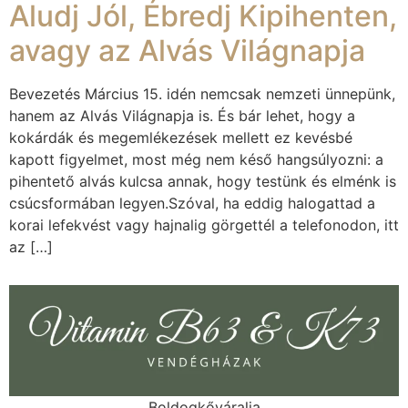
Aludj Jól, Ébredj Kipihenten,
avagy az Alvás Világnapja
Bevezetés Március 15. idén nemcsak nemzeti ünnepünk,
hanem az Alvás Világnapja is. És bár lehet, hogy a
kokárdák és megemlékezések mellett ez kevésbé
kapott figyelmet, most még nem késő hangsúlyozni: a
pihentető alvás kulcsa annak, hogy testünk és elménk is
csúcsformában legyen.Szóval, ha eddig halogattad a
korai lefekvést vagy hajnalig görgettél a telefonodon, itt
az […]
Boldogkőváralja