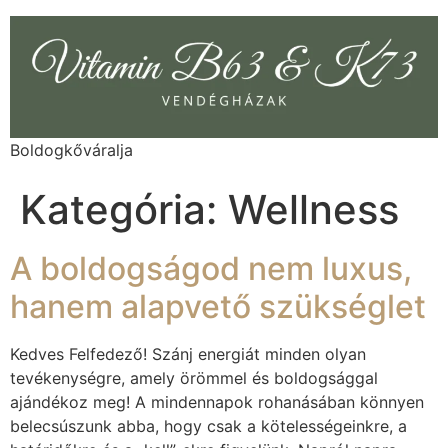
Boldogkőváralja
Kategória:
Wellness
A boldogságod nem luxus,
hanem alapvető szükséglet
Kedves Felfedező! Szánj energiát minden olyan
tevékenységre, amely örömmel és boldogsággal
ajándékoz meg! A mindennapok rohanásában könnyen
belecsúszunk abba, hogy csak a kötelességeinkre, a