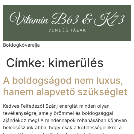
Boldogkőváralja
Címke:
kimerülés
A boldogságod nem luxus,
hanem alapvető szükséglet
Kedves Felfedező! Szánj energiát minden olyan
tevékenységre, amely örömmel és boldogsággal
ajándékoz meg! A mindennapok rohanásában könnyen
belecsúszunk abba, hogy csak a kötelességeinkre, a