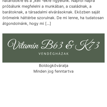
határidőkre és a „kell”-ekre figyelünk. Napról napra
próbálunk megfelelni a munkában, a családnak, a
barátoknak, a társadalmi elvárásoknak. Eközben saját
örömeink háttérbe szorulnak. De mi lenne, ha tudatosan
átgondolnánk, hogy mi […]
Boldogkőváralja
Minden jog fenntartva