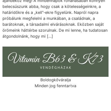
ajándékoz meg! A mindennapok rohanásában könnyen
belecsúszunk abba, hogy csak a kötelességeinkre, a
határidőkre és a „kell”-ekre figyelünk. Napról napra
próbálunk megfelelni a munkában, a családnak, a
barátoknak, a társadalmi elvárásoknak. Eközben saját
örömeink háttérbe szorulnak. De mi lenne, ha tudatosan
átgondolnánk, hogy mi […]
Boldogkőváralja
Minden jog fenntartva