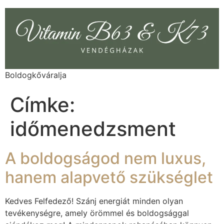
Boldogkőváralja
Címke:
időmenedzsment
A boldogságod nem luxus,
hanem alapvető szükséglet
Kedves Felfedező! Szánj energiát minden olyan
tevékenységre, amely örömmel és boldogsággal