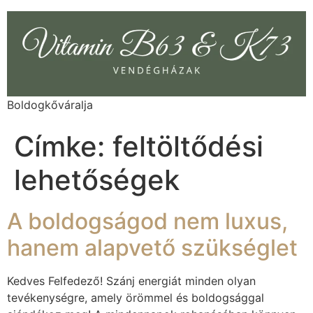
Boldogkőváralja
Címke:
feltöltődési
lehetőségek
A boldogságod nem luxus,
hanem alapvető szükséglet
Kedves Felfedező! Szánj energiát minden olyan
tevékenységre, amely örömmel és boldogsággal