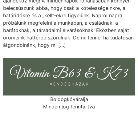
ajándékoz meg! A mindennapok rohanásában könnyen
belecsúszunk abba, hogy csak a kötelességeinkre, a
határidőkre és a „kell”-ekre figyelünk. Napról napra
próbálunk megfelelni a munkában, a családnak, a
barátoknak, a társadalmi elvárásoknak. Eközben saját
örömeink háttérbe szorulnak. De mi lenne, ha tudatosan
átgondolnánk, hogy mi […]
Boldogkőváralja
Minden jog fenntartva