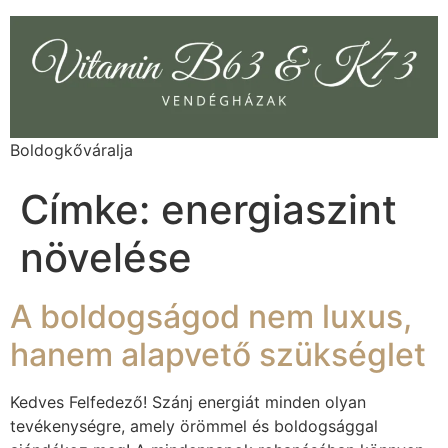
Boldogkőváralja
Címke:
energiaszint
növelése
A boldogságod nem luxus,
hanem alapvető szükséglet
Kedves Felfedező! Szánj energiát minden olyan
tevékenységre, amely örömmel és boldogsággal