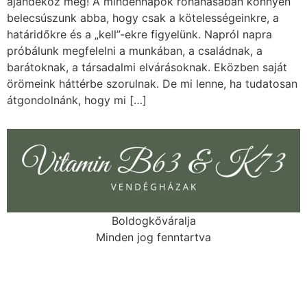
ajándékoz meg! A mindennapok rohanásában könnyen
belecsúszunk abba, hogy csak a kötelességeinkre, a
határidőkre és a „kell”-ekre figyelünk. Napról napra
próbálunk megfelelni a munkában, a családnak, a
barátoknak, a társadalmi elvárásoknak. Eközben saját
örömeink háttérbe szorulnak. De mi lenne, ha tudatosan
átgondolnánk, hogy mi […]
Boldogkőváralja
Minden jog fenntartva