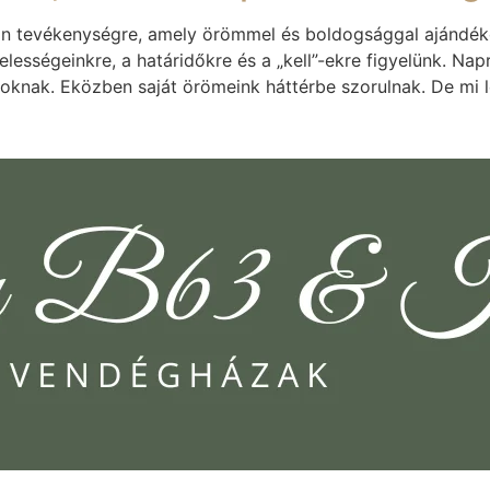
yan tevékenységre, amely örömmel és boldogsággal ajánd
ességeinkre, a határidőkre és a „kell”-ekre figyelünk. Na
soknak. Eközben saját örömeink háttérbe szorulnak. De mi 