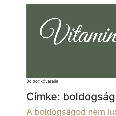
Boldogkőváralja
Címke:
boldogság 
A boldogságod nem lu