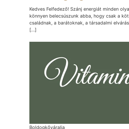
Kedves Felfedező! Szánj energiát minden ol
könnyen belecsúszunk abba, hogy csak a kötel
családnak, a barátoknak, a társadalmi elvárá
[…]
Boldogkőváralja