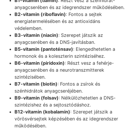
B1-vitamin (tiamin)
: Részt vesz a szénhidrát-
anyagcserében és az idegrendszer működésében.
B2-vitamin (riboflavin)
: Fontos a sejtek
energiatermelésében és az antioxidáns
védelemben.
B3-vitamin (niacin)
: Szerepet játszik az
anyagcserében és a DNS-javításban.
B5-vitamin (pantoténsav)
: Elengedhetetlen a
hormonok és a koleszterin szintéziséhez.
B6-vitamin (piridoxin)
: Részt vesz a fehérje-
anyagcserében és a neurotranszmitterek
szintézisében.
B7-vitamin (biotin)
: Fontos a zsírok és
szénhidrátok anyagcseréjében.
B9-vitamin (folsav)
: Nélkülözhetetlen a DNS-
szintézishez és a sejtosztódáshoz.
B12-vitamin (kobalamin)
: Szerepet játszik a
vörösvérsejtek képzésében és az idegrendszer
működésében.