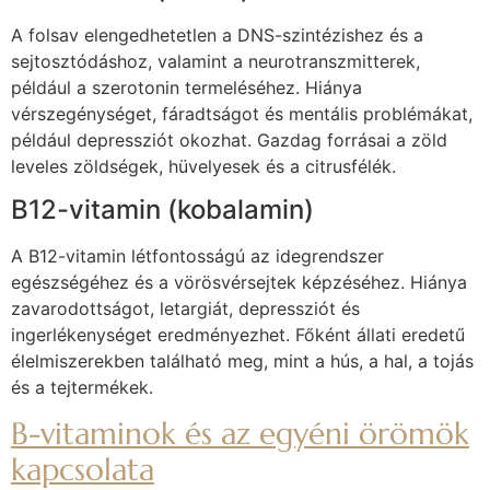
A folsav elengedhetetlen a DNS-szintézishez és a
sejtosztódáshoz, valamint a neurotranszmitterek,
például a szerotonin termeléséhez. Hiánya
vérszegénységet, fáradtságot és mentális problémákat,
például depressziót okozhat. Gazdag forrásai a zöld
leveles zöldségek, hüvelyesek és a citrusfélék.
B12-vitamin (kobalamin)
A B12-vitamin létfontosságú az idegrendszer
egészségéhez és a vörösvérsejtek képzéséhez. Hiánya
zavarodottságot, letargiát, depressziót és
ingerlékenységet eredményezhet. Főként állati eredetű
élelmiszerekben található meg, mint a hús, a hal, a tojás
és a tejtermékek.
B-vitaminok és az egyéni örömök
kapcsolata